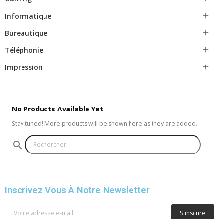
Informatique

Bureautique

Téléphonie

Impression

No Products Available Yet
Stay tuned! More products will be shown here as they are added.
search
Inscrivez Vous À Notre Newsletter
S'inscrire