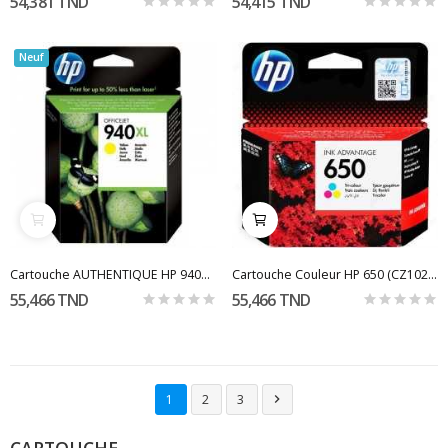
54,381 TND
54,415 TND
Neuf
Cartouche AUTHENTIQUE HP 940XL / Yellow
Cartouche Couleur HP 650 (CZ102AE)
55,466 TND
55,466 TND
1
2
3

CARTOUCHE