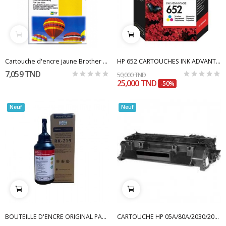
Cartouche d'encre jaune Brother DE-B221 / 223Y...
HP 652 CARTOUCHES INK ADVANTAGE TROIS COULEURS
7,059 TND
50,000 TND
25,000 TND
-50%
Neuf
Neuf
BOUTEILLE D'ENCRE ORIGINAL PANTUM RK-219 - NOIR
CARTOUCHE HP 05A/80A/2030/2035/2050/2055 ADAPTABLE