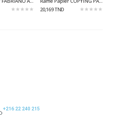
Rame papier FABRIANO A4 80Gr
Rame Papier COPYING PAPER A4 80G
20,169 TND
+216 22 240 215