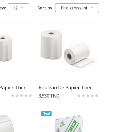
ew:
12
Sort by:
Prix, croissant
r Au Panier
Ajouter Au Panier
Rouleau De Papier Thermique 57 X 80 Mm
Rouleau De Papier Thermique 80 X 80 Mm
3,530 TND
Neuf