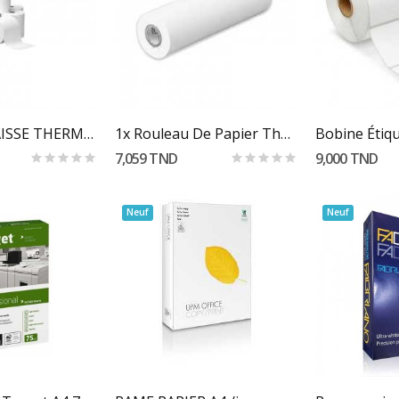
 Au Panier
Ajouter Au Panier
Ajoute
ROULEAU CAISSE THERMIQUE 80/70
1x Rouleau De Papier Thermique Pour Fax 210 X...
7,059 TND
9,000 TND
Neuf
Neuf