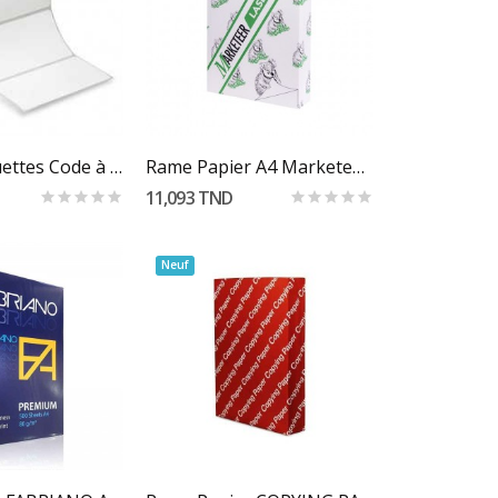
r Au Panier
Bobine Étiquettes Code à Barre Thermique 4x2cm
Rame Papier A4 Marketeer 80Gr
11,093 TND
Neuf