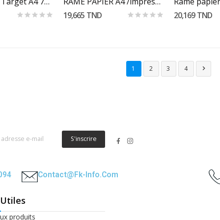
Rame Papier Target A4 75g Extra Blanc
RAME PAPIER A4 /impression UPM Office 80G/
19,665 TND
20,169 TND
1
2
3
4

S'inscrire
2094
Contact@fk-Info.com
 Utiles
x produits