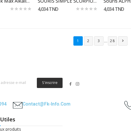
2x Piles Kodak Max Alkaline AA LR6
SOURIS SIMPLE SCORPION M836
Souris ALPH
4,034 TND
4,034 TND
…
1
2
3
28

S'inscrire
2094
Contact@fk-Info.com
 Utiles
x produits