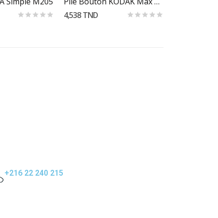
A Simple M205
Pile Bouton KODAK Max CR1220 Lithium 3V...
4,538 TND
+216 22 240 215