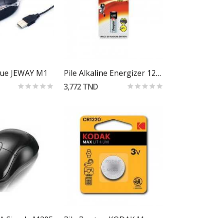
r Au Panier
Ajouter Au Panier
que JEWAY M1
Pile Alkaline Energizer 12V A23
3,772 TND
r Au Panier
Ajouter Au Panier