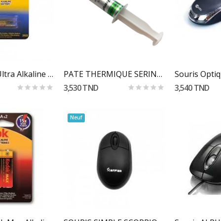
 Au Panier
Ajouter Au Panier
Ajoute
Pile KODAK Ultra Alkaline 27A 12V
PATE THERMIQUE SERINGUE GRIS (VK-881)
Souris Opti
3,530 TND
3,540 TND
Neuf
 Au Panier
Ajouter Au Panier
Ajoute