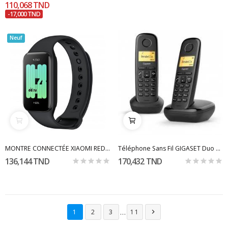
110,068 TND
-17,000 TND
Neuf
MONTRE CONNECTÉE XIAOMI REDMI SMART BAND 2 NOIR
Téléphone Sans Fil GIGASET Duo A170 - Noir
136,144 TND
170,432 TND
…
1
2
3
11
