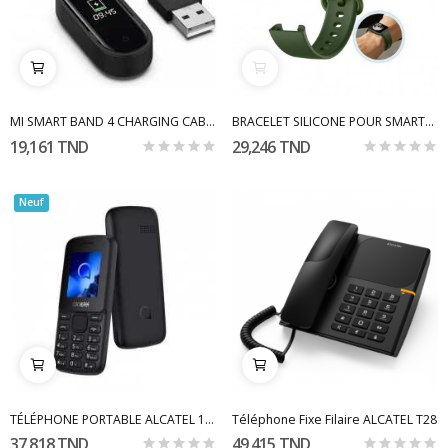
MI SMART BAND 4 CHARGING CABLE (24794)
BRACELET SILICONE POUR SMARTWATCH XIAOMI WATCH...
19,161 TND
29,246 TND
Neuf
TÉLÉPHONE PORTABLE ALCATEL 1067F
Téléphone Fixe Filaire ALCATEL T28
37,818 TND
49,415 TND