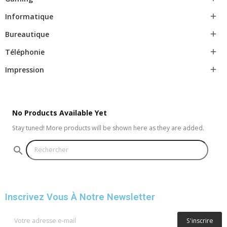
Informatique

Bureautique

Téléphonie

Impression

No Products Available Yet
Stay tuned! More products will be shown here as they are added.
search
Inscrivez Vous À Notre Newsletter
S'inscrire