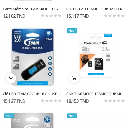
Carte Mémoire TEAMGROUP 16Go Micro SDHC Class...
CLÉ USB 2.0 TEAMGROUP 32 GO NOIR
12,102 TND
15,117 TND
Neuf
Clé USB TEAM GROUP 16 Go USB 2.0
CARTE MÉMOIRE TEAMGROUP MICRO SDHC 32 GO CLASS10
15,127 TND
18,153 TND
Neuf
Neuf