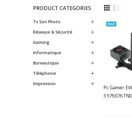
PRODUCT CATEGORIES
Tv Son Photo

Neuf
Réseaux & Sécurité

Gaming

Informatique

Bureautique

Ajouter
Téléphonie

Impression

3 579,076 TN