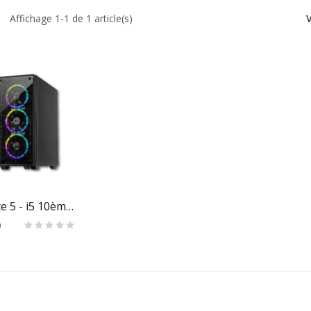
Affichage 1-1 de 1 article(s)
 Au Panier
Pc Gamer Elite 5 - i5 10ème 8Go 240SSD GTX 1660...
D