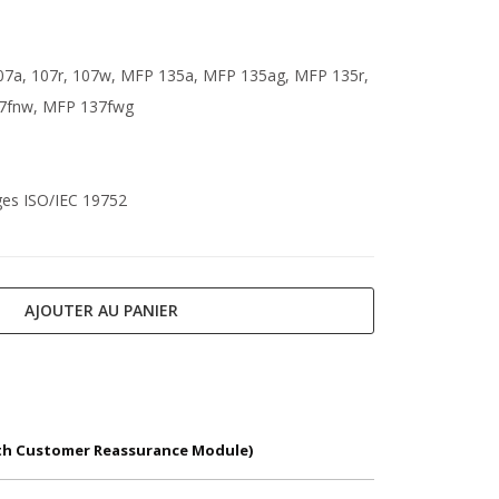
107a, 107r, 107w, MFP 135a, MFP 135ag, MFP 135r,
7fnw, MFP 137fwg
ges ISO/IEC 19752
AJOUTER AU PANIER
With Customer Reassurance Module)