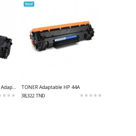
Neuf
Neuf
Toner Samsung MLT-D101S Adaptable
TONER Adaptable HP 44A
TONER ADAP
38,322 TND
25,212 TND