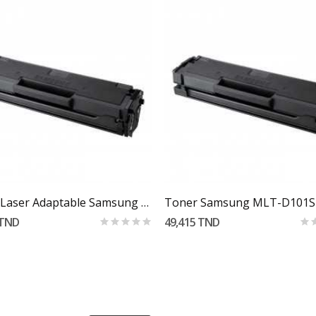
Ajouter Au Panier
Ajouter Au Panier
Toner Laser Adaptable Samsung - Noir (MLT-D101S)
 TND
49,415 TND