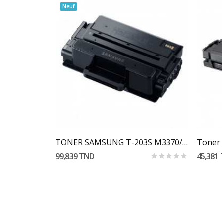
Neuf
Ajouter Au Panier
p MX-235FT
TONER SAMSUNG T-203S M3370/3870/4070/3320
99,839 TND
45,381