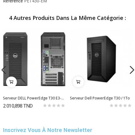
Référence
PET430-EM
4 Autres Produits Dans La Même Catégorie :
Serveur DELL PowerEdge T30 E3-122V5 8Go 1To
Serveur Dell PowerEdge T30 / 1To
2 010,898 TND
Inscrivez Vous À Notre Newsletter