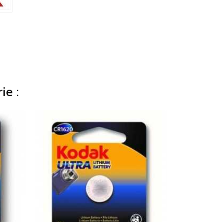
ie :
Neuf