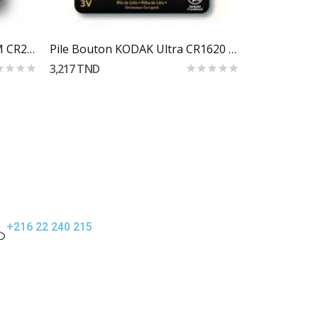
Ajouter Au Panier
PILE KODAK ULTRA LITHIUM CR2032 1P
Pile Bouton KODAK Ultra CR1620 Lithium 3V
3,217 TND
9,480 TND
+216 22 240 215