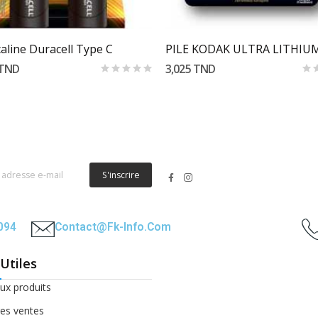
Ajouter Au Panier
Ajouter Au Panier
caline Duracell Type C
 TND
3,025 TND
S'inscrire
2094
Contact@fk-Info.com
 Utiles
x produits
res ventes