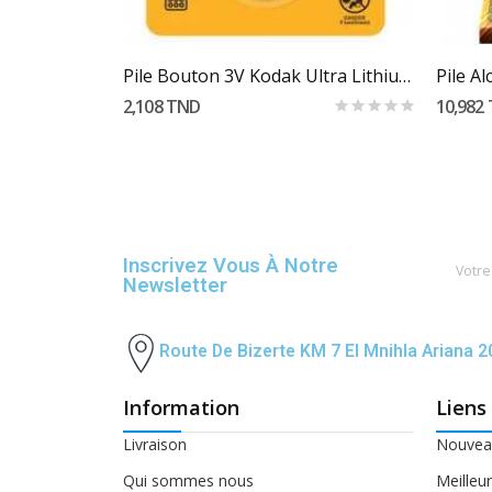
Ajouter Au Panier
PILE DURACELL PLUS POWER AAA12 8+4
Pile Bouton 3V Kodak Ultra Lithium CR2025
Pile Al
2,108 TND
10,982
Inscrivez Vous À Notre
Newsletter
Route De Bizerte KM 7 El Mnihla Ariana 
Information
Liens
Livraison
Nouveau
Qui sommes nous
Meilleu