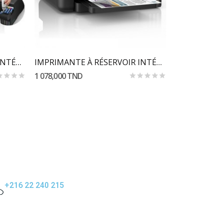
IMPRIMANTE À RÉSERVOIR INTÉGRÉ EPSON ECOTANK...
IMPRIMANTE À RÉSERVOIR INTÉGRÉ 3EN1 COULEUR...
1 078,000 TND
493,144 TND
+216 22 240 215