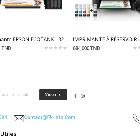
Ajouter Au Panier
Ajouter Au Panier
Imprimante EPSON ECOTANK L3210 avec réservoir...
0 TND
684,000 TND
S'inscrire
2094
Contact@fk-Info.com
 Utiles