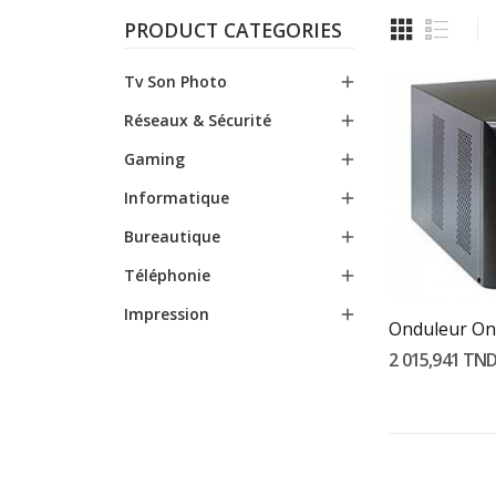
PRODUCT CATEGORIES
Tv Son Photo

Réseaux & Sécurité

Gaming

Informatique

Bureautique

Ajouter
Téléphonie

Impression

2 015,941 TN