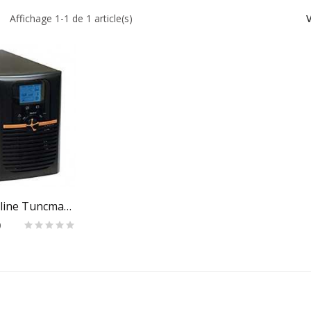
Affichage 1-1 de 1 article(s)
 Au Panier
Onduleur Online Tuncmatik 3kVA Newtech PRO II X9
D