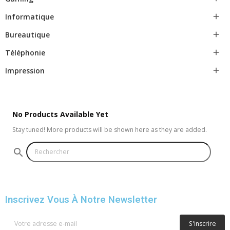
Informatique

Bureautique

Téléphonie

Impression

No Products Available Yet
Stay tuned! More products will be shown here as they are added.
search
Inscrivez Vous À Notre Newsletter
S'inscrire